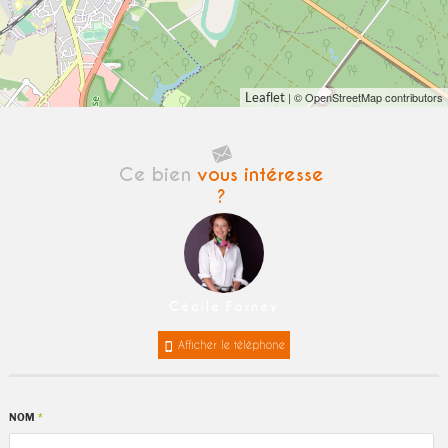
| © OpenStreetMap contributors
Leaflet
Ce bien
vous intéresse
?
Cécile Forney
Afficher le téléphone
NOM
*