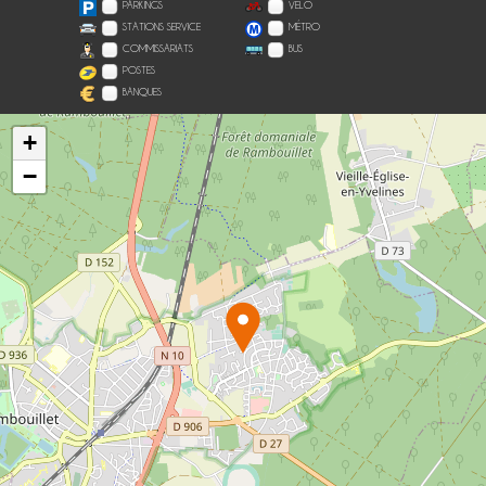
PARKINGS
VÉLO
STATIONS SERVICE
MÉTRO
COMMISSARIATS
BUS
POSTES
BANQUES
+
−