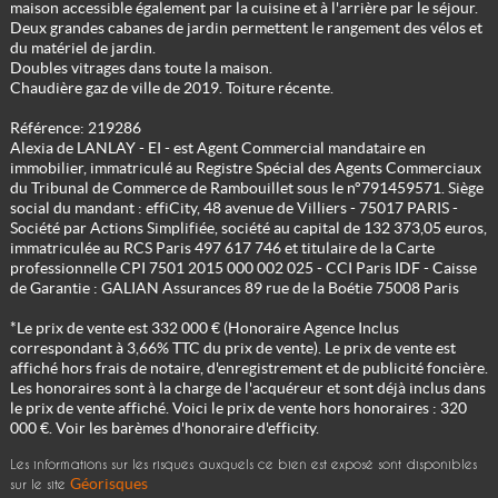
maison accessible également par la cuisine et à l'arrière par le séjour.
Deux grandes cabanes de jardin permettent le rangement des vélos et
du matériel de jardin.
Doubles vitrages dans toute la maison.
Chaudière gaz de ville de 2019. Toiture récente.
Référence: 219286
Alexia de LANLAY - EI - est Agent Commercial mandataire en
immobilier, immatriculé au Registre Spécial des Agents Commerciaux
du Tribunal de Commerce de Rambouillet sous le n°791459571. Siège
social du mandant : effiCity, 48 avenue de Villiers - 75017 PARIS -
Société par Actions Simplifiée, société au capital de 132 373,05 euros,
immatriculée au RCS Paris 497 617 746 et titulaire de la Carte
professionnelle CPI 7501 2015 000 002 025 - CCI Paris IDF - Caisse
de Garantie : GALIAN Assurances 89 rue de la Boétie 75008 Paris
*Le prix de vente est 332 000 € (Honoraire Agence Inclus
correspondant à 3,66% TTC du prix de vente). Le prix de vente est
affiché hors frais de notaire, d'enregistrement et de publicité foncière.
Les honoraires sont à la charge de l'acquéreur et sont déjà inclus dans
le prix de vente affiché. Voici le prix de vente hors honoraires : 320
000 €. Voir les barèmes d'honoraire d'efficity.
Les informations sur les risques auxquels ce bien est exposé sont disponibles
Géorisques
sur le site