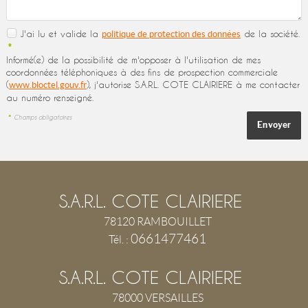
J'ai lu et valide la
de la société.
politique de protection des données
*
Informé(e) de la possibilité de m'opposer à l'utilisation de mes
coordonnées téléphoniques à des fins de prospection commerciale
(
), j'autorise S.A.R.L. COTE CLAIRIERE à me contacter
www.bloctel.gouv.fr
au numéro renseigné.
*
Champs obligatoires
S.A.R.L. COTE CLAIRIERE
78120
RAMBOUILLET
0661477461
Tél.
:
S.A.R.L. COTE CLAIRIERE
78000
VERSAILLES