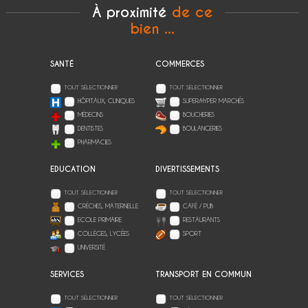
À proximité
de ce
bien ...
SANTÉ
COMMERCES
TOUT SÉLECTIONNER
TOUT SÉLECTIONNER
HÔPITAUX, CLINIQUES
SUPER/HYPER MARCHÉS
MÉDECINS
BOUCHERIES
DENTISTES
BOULANGERIES
PHARMACIES
EDUCATION
DIVERTISSEMENTS
TOUT SÉLECTIONNER
TOUT SÉLECTIONNER
CRÈCHES, MATERNELLE
CAFÉ / PUB
ECOLE PRIMAIRE
RESTAURANTS
COLLÈGES, LYCÉES
SPORT
UNIVERSITÉ
SERVICES
TRANSPORT EN COMMUN
TOUT SÉLECTIONNER
TOUT SÉLECTIONNER