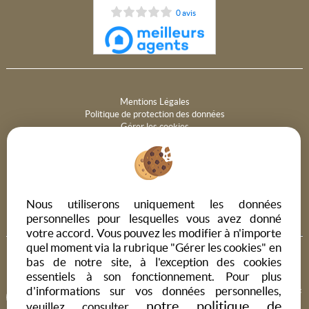
0 avis
Mentions Légales
Politique de protection des données
Gérer les cookies
Notre barème d'honoraires
PARTAGER :
Nous utiliserons uniquement les données
personnelles pour lesquelles vous avez donné
votre accord. Vous pouvez les modifier à n'importe
quel moment via la rubrique "Gérer les cookies" en
bas de notre site, à l'exception des cookies
essentiels à son fonctionnement. Pour plus
d'informations sur vos données personnelles,
Afin de vous offrir un confort de lecture permanent, depuis votre
notre politique de
PC, votre tablette ou votre smartphone, notre site s'adapte
veuillez consulter