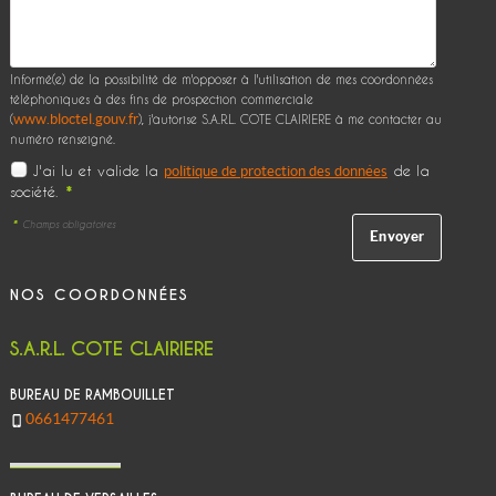
Informé(e) de la possibilité de m'opposer à l'utilisation de mes coordonnées
téléphoniques à des fins de prospection commerciale
www.bloctel.gouv.fr
(
), j'autorise S.A.R.L. COTE CLAIRIERE à me contacter au
numéro renseigné.
J'ai lu et valide la
de la
politique de protection des données
société.
*
*
Champs obligatoires
NOS COORDONNÉES
S.A.R.L. COTE CLAIRIERE
BUREAU DE RAMBOUILLET
0661477461