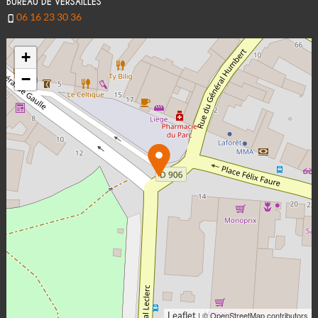
BUREAU DE VERSAILLES
06 16 23 30 36
+
−
| © OpenStreetMap contributors
Leaflet