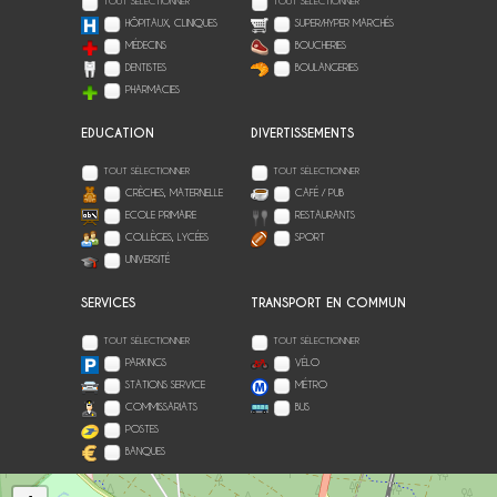
TOUT SÉLECTIONNER
TOUT SÉLECTIONNER
HÔPITAUX, CLINIQUES
SUPER/HYPER MARCHÉS
MÉDECINS
BOUCHERIES
DENTISTES
BOULANGERIES
PHARMACIES
EDUCATION
DIVERTISSEMENTS
TOUT SÉLECTIONNER
TOUT SÉLECTIONNER
CRÈCHES, MATERNELLE
CAFÉ / PUB
ECOLE PRIMAIRE
RESTAURANTS
COLLÈGES, LYCÉES
SPORT
UNIVERSITÉ
SERVICES
TRANSPORT EN COMMUN
TOUT SÉLECTIONNER
TOUT SÉLECTIONNER
PARKINGS
VÉLO
STATIONS SERVICE
MÉTRO
COMMISSARIATS
BUS
POSTES
BANQUES