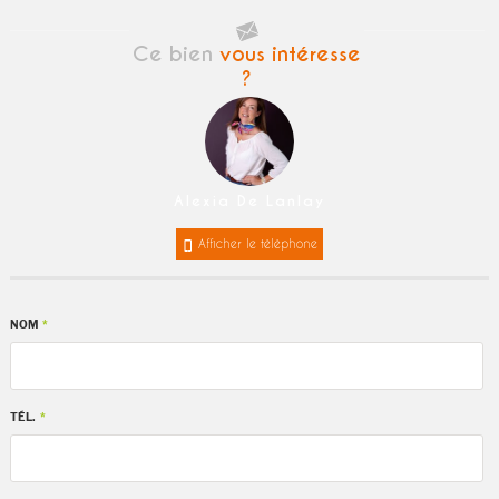
Ce bien
vous intéresse
?
Alexia De Lanlay
Afficher le téléphone
NOM
*
TÉL.
*