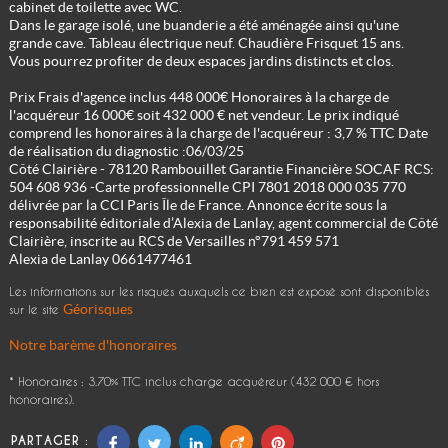
cabinet de toilette avec WC.
Dans le garage isolé, une buanderie a été aménagée ainsi qu'une
grande cave. Tableau électrique neuf. Chaudière Frisquet 15 ans.
Vous pourrez profiter de deux espaces jardins distincts et clos.
Prix Frais d'agence inclus 448 000€ Honoraires à la charge de
l'acquéreur 16 000€ soit 432 000 € net vendeur. Le prix indiqué
comprend les honoraires à la charge de l'acquéreur : 3,7 % TTC Date
de réalisation du diagnostic :06/03/25
Côté Clairière - 78120 Rambouillet Garantie Financière SOCAF RCS:
504 608 936 -Carte professionnelle CPI 7801 2018 000 035 770
délivrée par la CCI Paris Île de France. Annonce écrite sous la
responsabilité éditoriale d’Alexia de Lanlay, agent commercial de Côté
Clairière, inscrite au RCS de Versailles n°791 459 571
Alexia de Lanlay 0661477461
Les informations sur les risques auxquels ce bien est exposé sont disponibles
Géorisques
sur le site
Notre barème d'honoraires
* Honoraires : 3.70% TTC inclus charge acquéreur (432 000 € hors
honoraires).
PARTAGER :