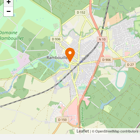
+
−
| © OpenStreetMap contributors
Leaflet