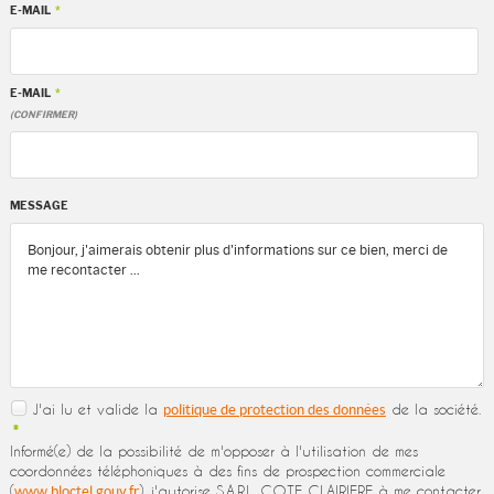
E-MAIL
*
E-MAIL
*
(CONFIRMER)
MESSAGE
J'ai lu et valide la
de la société.
politique de protection des données
*
Informé(e) de la possibilité de m'opposer à l'utilisation de mes
coordonnées téléphoniques à des fins de prospection commerciale
(
), j'autorise S.A.R.L. COTE CLAIRIERE à me contacter
www.bloctel.gouv.fr