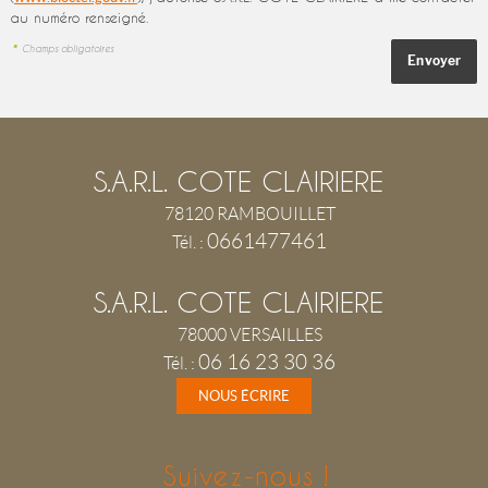
au numéro renseigné.
*
Champs obligatoires
S.A.R.L. COTE CLAIRIERE
78120
RAMBOUILLET
0661477461
Tél.
:
S.A.R.L. COTE CLAIRIERE
78000
VERSAILLES
06 16 23 30 36
Tél.
:
NOUS ÉCRIRE
Suivez-nous !